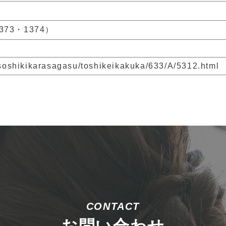
1373・1374）
p/soshikikarasagasu/toshikeikakuka/633/A/5312.html
CONTACT
お問い合わせ