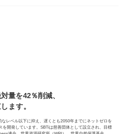
絶対量を42％削減、
束します。
なレベル以下に抑え、遅くとも2050年までにネットゼロを
を開発しています。SBTiは慈善団体として設立され、目標
ness連合、世界資源研究所（WRI）、世界自然保護基金