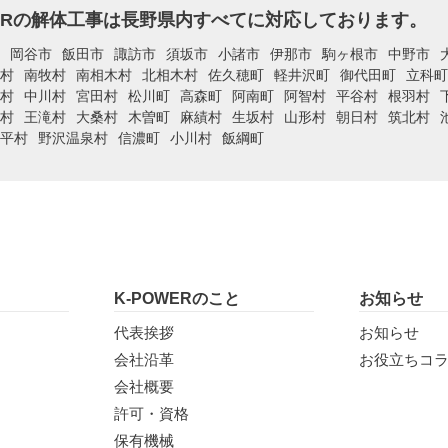
WERの解体工事は長野県内すべてに対応しております。
岡谷市
飯田市
諏訪市
須坂市
小諸市
伊那市
駒ヶ根市
中野市
村
南牧村
南相木村
北相木村
佐久穂町
軽井沢町
御代田町
立科町
村
中川村
宮田村
松川町
高森町
阿南町
阿智村
平谷村
根羽村
村
王滝村
大桑村
木曽町
麻績村
生坂村
山形村
朝日村
筑北村
平村
野沢温泉村
信濃町
小川村
飯綱町
K-POWERのこと
お知らせ
代表挨拶
お知らせ
会社沿革
お役立ちコ
会社概要
許可・資格
保有機械