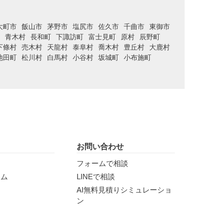
大町市
飯山市
茅野市
塩尻市
佐久市
千曲市
東御市
青木村
長和町
下諏訪町
富士見町
原村
辰野町
下條村
売木村
天龍村
泰阜村
喬木村
豊丘村
大鹿村
池田町
松川村
白馬村
小谷村
坂城町
小布施町
お問い合わせ
フォームで相談
ラム
LINEで相談
AI無料見積りシミュレーショ
ン