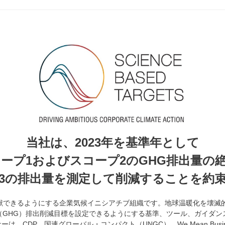
当社は、2023年を基準年として
コープ1およびスコープ2のGHG排出量の
3の排出量を測定して削減することを約
貢献できるようにする企業気候イニシアチブ組織です。地球温暖化を壊滅的
GHG）排出削減目標を設定できるようにする基準、ツール、ガイダンス
、CDP、国連グローバル・コンパクト（UNGC）、We Mean Busi