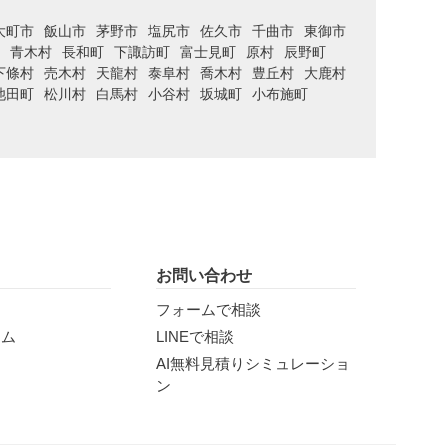
大町市
飯山市
茅野市
塩尻市
佐久市
千曲市
東御市
青木村
長和町
下諏訪町
富士見町
原村
辰野町
下條村
売木村
天龍村
泰阜村
喬木村
豊丘村
大鹿村
池田町
松川村
白馬村
小谷村
坂城町
小布施町
お問い合わせ
フォームで相談
ラム
LINEで相談
AI無料見積りシミュレーショ
ン