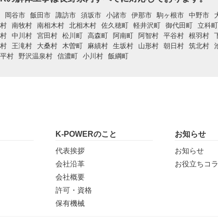
岡谷市
飯田市
諏訪市
須坂市
小諸市
伊那市
駒ヶ根市
中野市
村
南牧村
南相木村
北相木村
佐久穂町
軽井沢町
御代田町
立科町
村
中川村
宮田村
松川町
高森町
阿南町
阿智村
平谷村
根羽村
村
王滝村
大桑村
木曽町
麻績村
生坂村
山形村
朝日村
筑北村
平村
野沢温泉村
信濃町
小川村
飯綱町
K-POWERのこと
お知らせ
代表挨拶
お知らせ
会社沿革
お役立ちコ
会社概要
許可・資格
保有機械