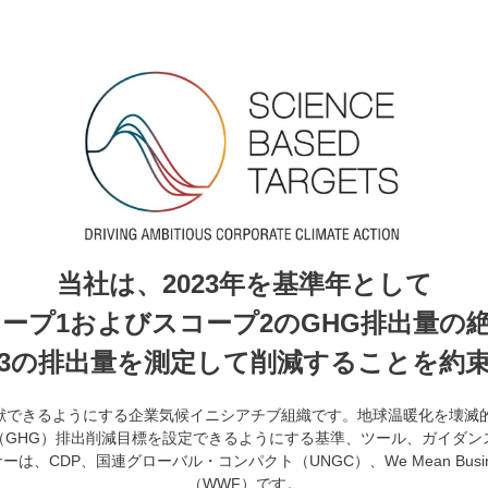
当社は、2023年を基準年として
コープ1およびスコープ2のGHG排出量の
3の排出量を測定して削減することを約
貢献できるようにする企業気候イニシアチブ組織です。地球温暖化を壊滅的
GHG）排出削減目標を設定できるようにする基準、ツール、ガイダンス
、CDP、国連グローバル・コンパクト（UNGC）、We Mean Busi
（WWF）です。