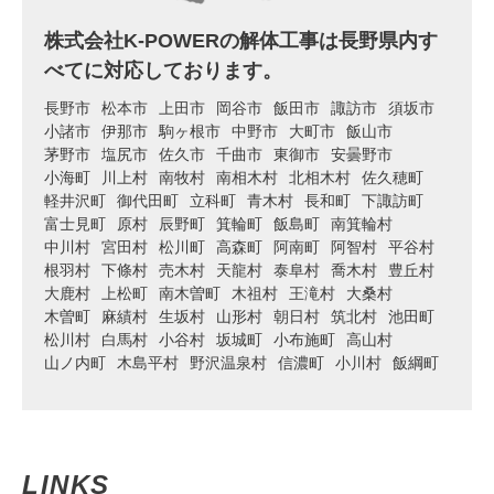
株式会社K-POWERの解体工事は長野県内す
べてに対応しております。
長野市
松本市
上田市
岡谷市
飯田市
諏訪市
須坂市
小諸市
伊那市
駒ヶ根市
中野市
大町市
飯山市
茅野市
塩尻市
佐久市
千曲市
東御市
安曇野市
小海町
川上村
南牧村
南相木村
北相木村
佐久穂町
軽井沢町
御代田町
立科町
青木村
長和町
下諏訪町
富士見町
原村
辰野町
箕輪町
飯島町
南箕輪村
中川村
宮田村
松川町
高森町
阿南町
阿智村
平谷村
根羽村
下條村
売木村
天龍村
泰阜村
喬木村
豊丘村
大鹿村
上松町
南木曽町
木祖村
王滝村
大桑村
木曽町
麻績村
生坂村
山形村
朝日村
筑北村
池田町
松川村
白馬村
小谷村
坂城町
小布施町
高山村
山ノ内町
木島平村
野沢温泉村
信濃町
小川村
飯綱町
LINKS