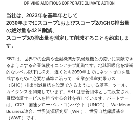
当社は、2023年を基準年として
2030年までにスコープ1およびスコープ2のGHG排出量
の絶対量を42％削減、
スコープ3の排出量を測定して削減することを約束しま
す。
SBTiは、世界中の企業や金融機関が気候危機との闘いに貢献でき
るようにする企業気候イニシアチブ組織です。地球温暖化を壊滅
的なレベル以下に抑え、遅くとも2050年までにネットゼロを達
成するために必要な基準に沿って、企業が温室効果ガス
（GHG）排出削減目標を設定できるようにする基準、ツール、
ガイダンスを開発しています。SBTiは慈善団体として設立され、
目標検証サービスを担当する会社を有しています。パートナー
は、CDP、国連グローバル・コンパクト（UNGC）、We Mean
Business連合、世界資源研究所（WRI）、世界自然保護基金
（WWF）です。