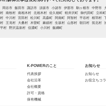
岡谷市
飯田市
諏訪市
須坂市
小諸市
伊那市
駒ヶ根市
中野市
村
南牧村
南相木村
北相木村
佐久穂町
軽井沢町
御代田町
立科町
村
中川村
宮田村
松川町
高森町
阿南町
阿智村
平谷村
根羽村
村
王滝村
大桑村
木曽町
麻績村
生坂村
山形村
朝日村
筑北村
平村
野沢温泉村
信濃町
小川村
飯綱町
K-POWERのこと
お知らせ
代表挨拶
お知らせ
会社沿革
お役立ちコ
会社概要
許可・資格
保有機械