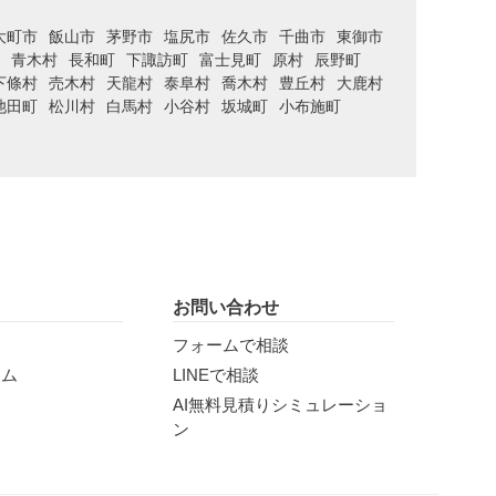
大町市
飯山市
茅野市
塩尻市
佐久市
千曲市
東御市
青木村
長和町
下諏訪町
富士見町
原村
辰野町
下條村
売木村
天龍村
泰阜村
喬木村
豊丘村
大鹿村
池田町
松川村
白馬村
小谷村
坂城町
小布施町
お問い合わせ
フォームで相談
ラム
LINEで相談
AI無料見積りシミュレーショ
ン